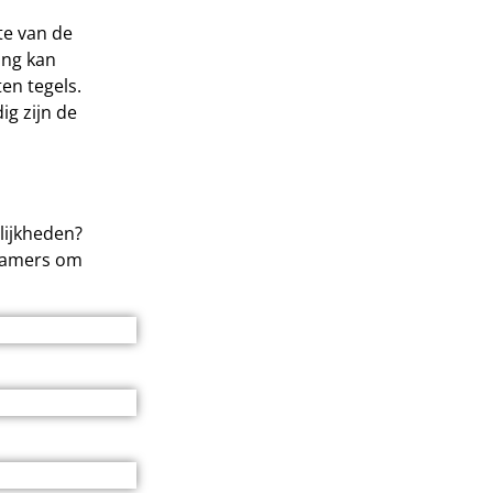
te van de
ing kan
en tegels.
g zijn de
lijkheden?
dkamers om