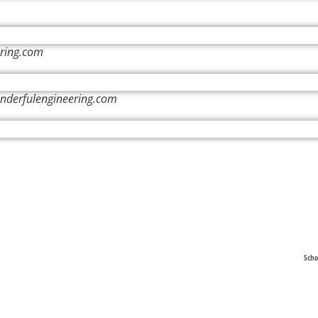
ering.com
onderfulengineering.com
Scho