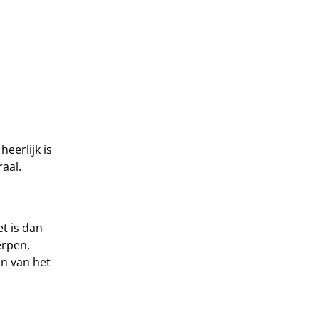
eerlijk is
raal.
t is dan
erpen,
en van het