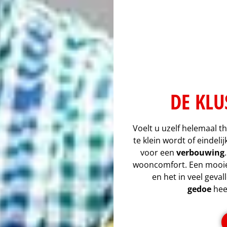
DE KLU
Voelt u uzelf helemaal th
te klein wordt of eindel
voor een
verbouwing
wooncomfort. Een mooie b
en het in veel geva
gedoe
heef