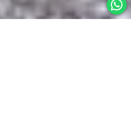
BEGANE GRONDVLOER
VERVANGEN
Probouw Leiden is gespecialiseerd in het
vervangen of renoveren van uw houten begane
grondvloer en het oplossen van vochtproblemen in
de kruipruimte of muren. Hiervoor gebruiken wij
verschillende methodieken (of een combinatie
hiervan) e.e.a afhankelijk van uw wensenpakket en
de mogelijkheden vanuit de bestaande situatie.