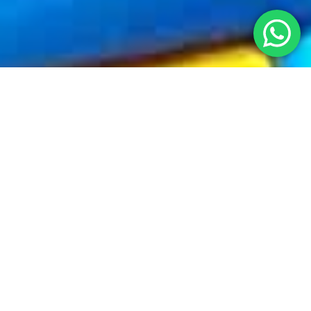
ONDERHOUD WONING
Onderhoud van uw woning is ontzettend
belangrijk. Achterstallig onderhoud leidt niet alleen
tot een daling van de woningwaarde en het
wooncomfort, maar zorgt er ook voor dat de
onderhoudskosten van de woning stijgen.
Veel mensen onderschatten het belang van
woningonderhoud. Ze kopen een huis en hebben
vaak geen inzicht over de onderhoudskosten van