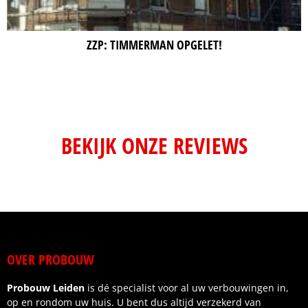
ZZP: TIMMERMAN OPGELET!
BEKIJK ONZE REVIEWS
OVER PROBOUW
Probouw Leiden
is dé specialist voor al uw verbouwingen in,
op en rondom uw huis. U bent dus altijd verzekerd van