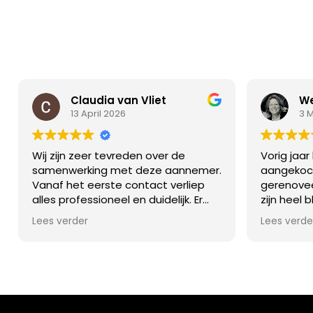
Claudia van Vliet
We
13 April 2026
3 
Wij zijn zeer tevreden over de
Vorig jaa
samenwerking met deze aannemer.
aangekocht
Vanaf het eerste contact verliep
gerenovee
alles professioneel en duidelijk. Er
zijn heel 
werd goed geluisterd naar onze
De werkz
Lees verder
Lees verde
wensen en er werd actief
omvangrij
meegedacht over praktische
met overk
oplossingen.
van de ou
rondom de
De werkzaamheden zijn vakkundig
vervangen
en met oog voor detail uitgevoerd.
nieuwe is