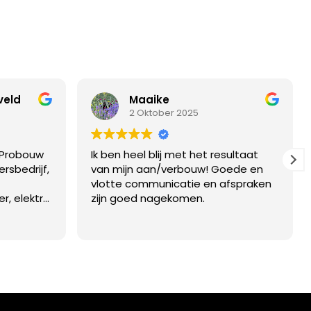
veld
Maaike
2 Oktober 2025
 Probouw
Ik ben heel blij met het resultaat
rsbedrijf,
van mijn aan/verbouw! Goede en
vlotte communicatie en afspraken
, elektra,
zijn goed nagekomen.
oonden we
 dus niet
eringen.
 tot een
 de