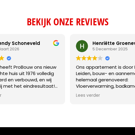
BEKIJK ONZE REVIEWS
ndy Schoneveld
Henriëtte Groene
Maart 2026
5 December 2025
r heeft ProBouw ons nieuw
Ons appartement is door
e huis uit 1976 volledig
Leiden, bouw- en aanneme
rd en verbouwd, en wij
helemaal gerenoveerd:
blij met het eindresultaat!
Vloerverwarming, badkamer
aamheden waren zeer
stuken, schilderen.
r
Lees verder
k: het slopen van de serre
Tijdens de verbouwing w
appingen, het verwijderen
nog op afstand en hadden
de houten gevelbekleding
dagelijks zicht op de vord
 hele woning en het
Met email en app kwamen
 daarvan door Keralit met
goed overleg.
olatie, het vervangen van
We zijn erg tevreden over