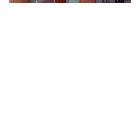
VORIGE
VOLGENDE
Renovatie in Leiden
Jaren dertig woning Oegstgeest renoveren
BEKIJK ONZE REVIEWS