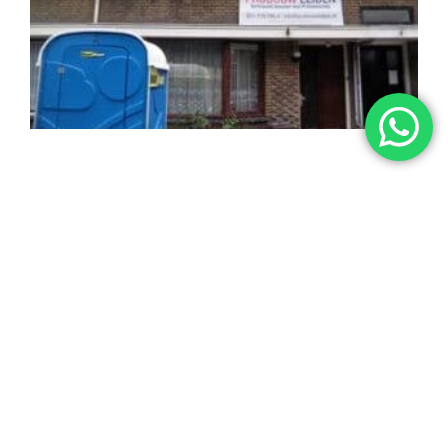
VORIGE
VOLGENDE
Restylen entree stadswoning te Leiden
Verbouwen aanbouw Warmond
BEKIJK ONZE REVIEWS