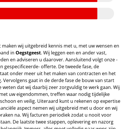
ect maken wij uitgebreid kennis met u, met uw wensen en
pand in
Oegstgeest
. Wij leggen een en ander vast,
en en adviseren u daarover. Aansluitend volgt onze -
n gespecificeerde- offerte. De tweede fase, de
taat onder meer uit het maken van contracten en het
 Vervolgens gaat in de derde fase de bouw van start
te weten dat wij daarbij zeer zorgvuldig te werk gaan. Wij
met uw eigendommen, treffen waar nodig tijdelijke
choon en veilig. Uiteraard kunt u rekenen op expertise
inanciële aspect nemen wij uitgebreid met u door en wij
aken na. Wij facturen periodiek zodat u nooit voor
taan. De laatste twee stappen, oplevering en nazorg
 belangrijk. Immers, alles moet volledig naar wens zijn.