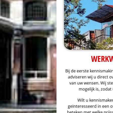
WERKW
Bij de eerste kennismaki
adviseren wij u direct 
van uw wensen. Wij ste
mogelijk is, zodat
Wilt u kennismak
geïnteresseerd in een 
beteken met welke prijss