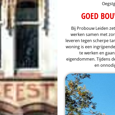
Oegstg
GOED BOU
Bij Probouw Leiden zet
werken samen met zorg
leveren tegen scherpe t
woning is een ingrijpend
te werken en gaan
eigendommen. Tijdens de 
en onnodig