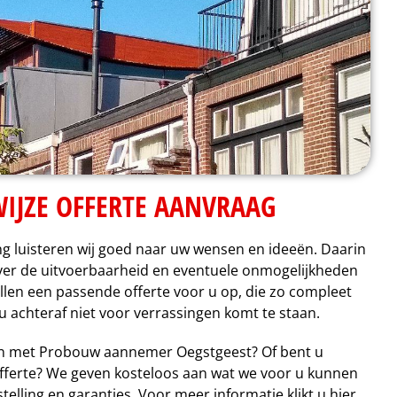
IJZE OFFERTE AANVRAAG
ng luisteren wij goed naar uw wensen en ideeën. Daarin
over de uitvoerbaarheid en eventuele onmogelijkheden
llen een passende offerte voor u op, die zo compleet
 u achteraf niet voor verrassingen komt te staan.
en met Probouw aannemer Oegstgeest? Of bent u
offerte? We geven kosteloos aan wat we voor u kunnen
telling en garanties. Voor meer informatie klikt u hier.