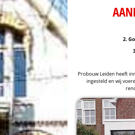
AAN
2. G
Probouw Leiden heeft inm
ingesteld en wij voe
reno