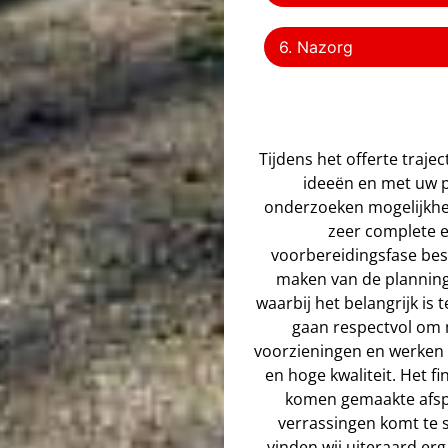
6. Nazorg
Tijdens het offerte traj
ideeën en met uw 
onderzoeken mogelijkhed
zeer complete e
voorbereidingsfase bes
maken van de planning.
waarbij het belangrijk is 
gaan respectvol om 
voorzieningen en werken s
en hoge kwaliteit. Het f
komen gemaakte afspr
verrassingen komt te s
vinden wij uiteraard erg