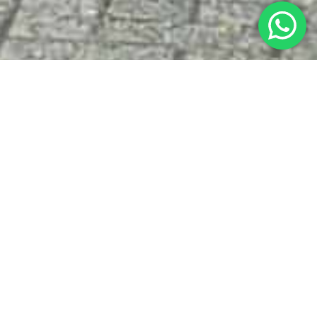
BOUWBEDRIJF
VOORHOUT: VEEL
ERVARING
1. Bekende factor in Voorhout