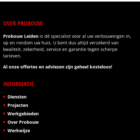
afspraken werden nagekomen.
Wat ik vooral waardeer, is de betrouwbaarheid en
OVER PROBOUW
het gevoel dat je als klant centraal staat. Wij zijn
zeer tevreden over het eindresultaat.
Probouw Leiden
is dé specialist voor al uw verbouwingen in,
Ik kan deze aannemer dan ook van harte
op en rondom uw huis. U bent dus altijd verzekerd van
aanbevelen aan iedereen die op zoek is naar
kwaliteit, zekerheid, service en garantie tegen scherpe
kwaliteit, vakmanschap en een fijne samenwerking.
tarieven.
Al onze offertes en adviezen zijn geheel kosteloos!
INFORMATIE
Diensten
Projecten
Werkgebieden
Over Probouw
Werkwijze