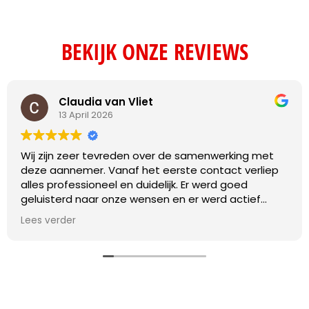
BEKIJK ONZE REVIEWS
Claudia van Vliet
13 April 2026
Wij zijn zeer tevreden over de samenwerking met
deze aannemer. Vanaf het eerste contact verliep
alles professioneel en duidelijk. Er werd goed
geluisterd naar onze wensen en er werd actief
meegedacht over praktische oplossingen.
Lees verder
De werkzaamheden zijn vakkundig en met oog voor
detail uitgevoerd. Daarnaast werd de planning
netjes nageleefd en was de communicatie
gedurende het hele project transparant en prettig.
Eventuele vragen werden snel beantwoord en