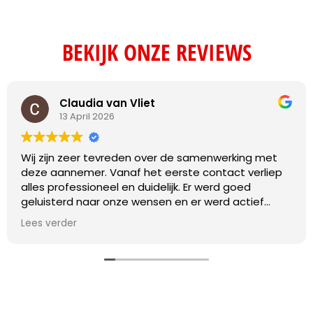
BEKIJK ONZE REVIEWS
Claudia van Vliet
13 April 2026
Wij zijn zeer tevreden over de samenwerking met
deze aannemer. Vanaf het eerste contact verliep
alles professioneel en duidelijk. Er werd goed
geluisterd naar onze wensen en er werd actief
meegedacht over praktische oplossingen.
Lees verder
De werkzaamheden zijn vakkundig en met oog voor
detail uitgevoerd. Daarnaast werd de planning
netjes nageleefd en was de communicatie
gedurende het hele project transparant en prettig.
Eventuele vragen werden snel beantwoord en