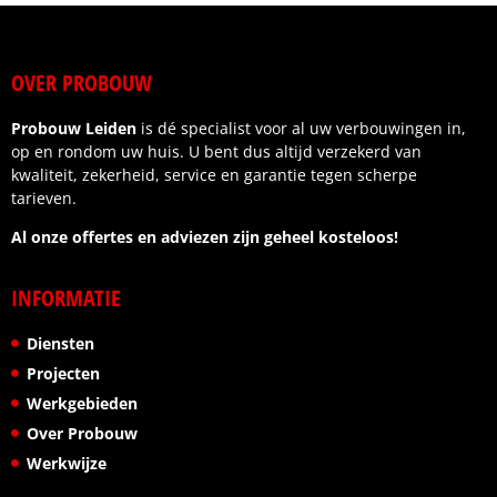
afspraken werden nagekomen.
Wat ik vooral waardeer, is de betrouwbaarheid en
OVER PROBOUW
het gevoel dat je als klant centraal staat. Wij zijn
zeer tevreden over het eindresultaat.
Probouw Leiden
is dé specialist voor al uw verbouwingen in,
Ik kan deze aannemer dan ook van harte
op en rondom uw huis. U bent dus altijd verzekerd van
aanbevelen aan iedereen die op zoek is naar
kwaliteit, zekerheid, service en garantie tegen scherpe
kwaliteit, vakmanschap en een fijne samenwerking.
tarieven.
Al onze offertes en adviezen zijn geheel kosteloos!
INFORMATIE
Diensten
Projecten
Werkgebieden
Over Probouw
Werkwijze