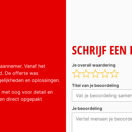
SCHRIJF EEN
Je overall waardering
 aannemer. Vanaf het
d. De offerte was
elijkheden en oplossingen.
Titel van je beoordeling
 met oog voor detail en
en direct opgepakt
Je beoordeling