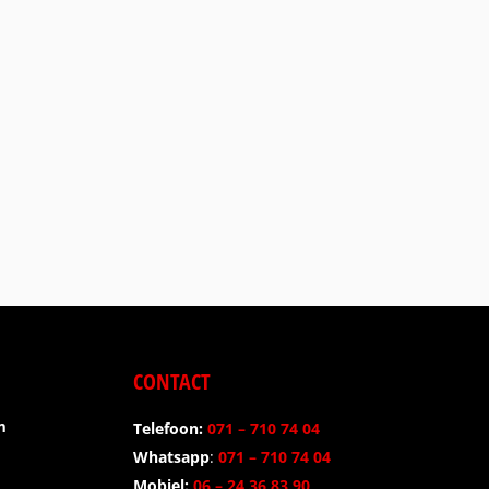
CONTACT
m
Telefoon:
071 – 710 74 04
p
Whatsapp
:
071 – 710 74 04
Mobiel:
06 – 24 36 83 90