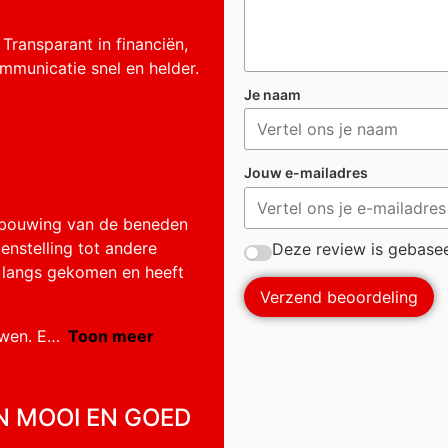
 Transparant in financiën,
mmunicatie snel en helder.
Je naam
Jouw e-mailadres
erbouwing van de beneden
enstelling tot andere
Deze review is gebasee
s langs gekomen en heeft
Verzend beoordeling
wen. E
Toon meer
N MOOI EN GOED