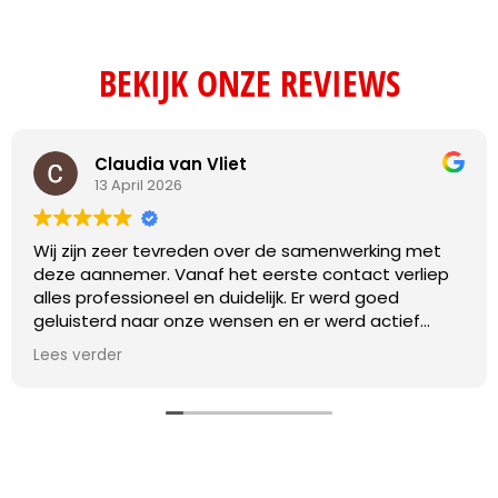
BEKIJK ONZE REVIEWS
Claudia van Vliet
13 April 2026
Wij zijn zeer tevreden over de samenwerking met
deze aannemer. Vanaf het eerste contact verliep
alles professioneel en duidelijk. Er werd goed
geluisterd naar onze wensen en er werd actief
meegedacht over praktische oplossingen.
Lees verder
De werkzaamheden zijn vakkundig en met oog voor
detail uitgevoerd. Daarnaast werd de planning
netjes nageleefd en was de communicatie
gedurende het hele project transparant en prettig.
Eventuele vragen werden snel beantwoord en