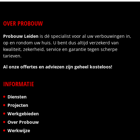
afspraken werden nagekomen.
Wat ik vooral waardeer, is de betrouwbaarheid en
OVER PROBOUW
het gevoel dat je als klant centraal staat. Wij zijn
zeer tevreden over het eindresultaat.
Probouw Leiden
is dé specialist voor al uw verbouwingen in,
Ik kan deze aannemer dan ook van harte
op en rondom uw huis. U bent dus altijd verzekerd van
aanbevelen aan iedereen die op zoek is naar
kwaliteit, zekerheid, service en garantie tegen scherpe
kwaliteit, vakmanschap en een fijne samenwerking.
tarieven.
Al onze offertes en adviezen zijn geheel kosteloos!
INFORMATIE
Diensten
Projecten
Werkgebieden
Over Probouw
Werkwijze