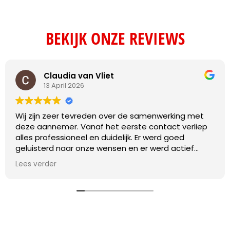
BEKIJK ONZE REVIEWS
Claudia van Vliet
13 April 2026
Wij zijn zeer tevreden over de samenwerking met
deze aannemer. Vanaf het eerste contact verliep
alles professioneel en duidelijk. Er werd goed
geluisterd naar onze wensen en er werd actief
meegedacht over praktische oplossingen.
Lees verder
De werkzaamheden zijn vakkundig en met oog voor
detail uitgevoerd. Daarnaast werd de planning
netjes nageleefd en was de communicatie
gedurende het hele project transparant en prettig.
Eventuele vragen werden snel beantwoord en