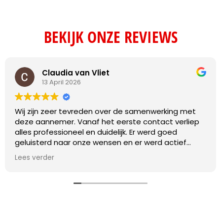
BEKIJK ONZE REVIEWS
Claudia van Vliet
13 April 2026
Wij zijn zeer tevreden over de samenwerking met
deze aannemer. Vanaf het eerste contact verliep
alles professioneel en duidelijk. Er werd goed
geluisterd naar onze wensen en er werd actief
meegedacht over praktische oplossingen.
Lees verder
De werkzaamheden zijn vakkundig en met oog voor
detail uitgevoerd. Daarnaast werd de planning
netjes nageleefd en was de communicatie
gedurende het hele project transparant en prettig.
Eventuele vragen werden snel beantwoord en