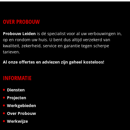
afspraken werden nagekomen.
Wat ik vooral waardeer, is de betrouwbaarheid en
OVER PROBOUW
het gevoel dat je als klant centraal staat. Wij zijn
zeer tevreden over het eindresultaat.
Probouw Leiden
is dé specialist voor al uw verbouwingen in,
Ik kan deze aannemer dan ook van harte
op en rondom uw huis. U bent dus altijd verzekerd van
aanbevelen aan iedereen die op zoek is naar
kwaliteit, zekerheid, service en garantie tegen scherpe
kwaliteit, vakmanschap en een fijne samenwerking.
tarieven.
Al onze offertes en adviezen zijn geheel kosteloos!
INFORMATIE
Diensten
Projecten
Werkgebieden
Over Probouw
Werkwijze