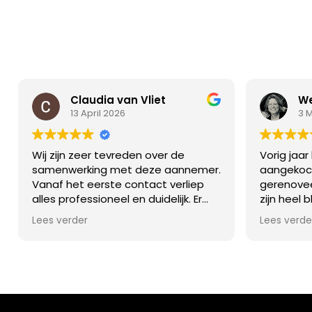
Claudia van Vliet
We
13 April 2026
3 
Wij zijn zeer tevreden over de
Vorig jaa
samenwerking met deze aannemer.
aangekocht
Vanaf het eerste contact verliep
gerenovee
alles professioneel en duidelijk. Er
zijn heel 
werd goed geluisterd naar onze
De werkz
Lees verder
Lees verde
wensen en er werd actief
omvangrij
meegedacht over praktische
met overk
oplossingen.
van de ou
rondom de
De werkzaamheden zijn vakkundig
vervangen
en met oog voor detail uitgevoerd.
nieuwe is