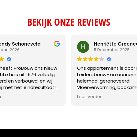
BEKIJK ONZE REVIEWS
ndy Schoneveld
Henriëtte Groene
Maart 2026
5 December 2025
r heeft ProBouw ons nieuw
Ons appartement is door
e huis uit 1976 volledig
Leiden, bouw- en aanneme
rd en verbouwd, en wij
helemaal gerenoveerd:
blij met het eindresultaat!
Vloerverwarming, badkamer
aamheden waren zeer
stuken, schilderen.
r
Lees verder
k: het slopen van de serre
Tijdens de verbouwing w
appingen, het verwijderen
nog op afstand en hadden
de houten gevelbekleding
dagelijks zicht op de vord
 hele woning en het
Met email en app kwamen
 daarvan door Keralit met
goed overleg.
olatie, het vervangen van
We zijn erg tevreden over