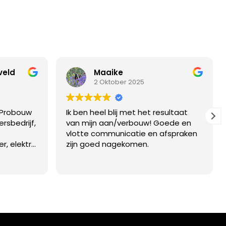
veld
Maaike
2 Oktober 2025
 Probouw
Ik ben heel blij met het resultaat
rsbedrijf,
van mijn aan/verbouw! Goede en
vlotte communicatie en afspraken
, elektra,
zijn goed nagekomen.
oonden we
 dus niet
eringen.
 tot een
 de