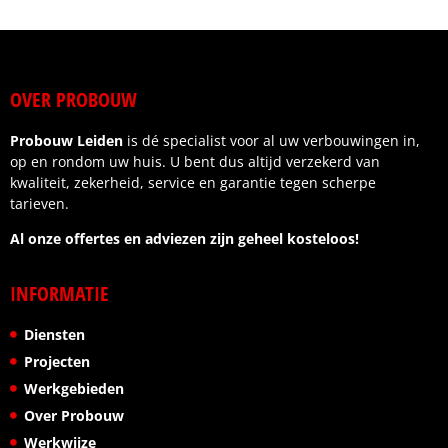
Eventuele vragen werden snel beantwoord en
afspraken werden nagekomen.
Wat ik vooral waardeer, is de betrouwbaarheid en
OVER PROBOUW
het gevoel dat je als klant centraal staat. Wij zijn
zeer tevreden over het eindresultaat.
Probouw Leiden
is dé specialist voor al uw verbouwingen in,
Ik kan deze aannemer dan ook van harte
op en rondom uw huis. U bent dus altijd verzekerd van
aanbevelen aan iedereen die op zoek is naar
kwaliteit, zekerheid, service en garantie tegen scherpe
kwaliteit, vakmanschap en een fijne samenwerking.
tarieven.
Al onze offertes en adviezen zijn geheel kosteloos!
INFORMATIE
Diensten
Projecten
Werkgebieden
Over Probouw
Werkwijze