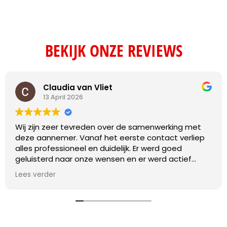
BEKIJK ONZE REVIEWS
Claudia van Vliet
13 April 2026
Wij zijn zeer tevreden over de samenwerking met
deze aannemer. Vanaf het eerste contact verliep
alles professioneel en duidelijk. Er werd goed
geluisterd naar onze wensen en er werd actief
meegedacht over praktische oplossingen.
Lees verder
De werkzaamheden zijn vakkundig en met oog voor
detail uitgevoerd. Daarnaast werd de planning
netjes nageleefd en was de communicatie
gedurende het hele project transparant en prettig.