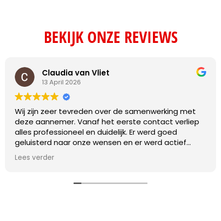
BEKIJK ONZE REVIEWS
Claudia van Vliet
13 April 2026
Wij zijn zeer tevreden over de samenwerking met
deze aannemer. Vanaf het eerste contact verliep
alles professioneel en duidelijk. Er werd goed
geluisterd naar onze wensen en er werd actief
meegedacht over praktische oplossingen.
Lees verder
De werkzaamheden zijn vakkundig en met oog voor
detail uitgevoerd. Daarnaast werd de planning
netjes nageleefd en was de communicatie
gedurende het hele project transparant en prettig.
Eventuele vragen werden snel beantwoord en