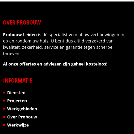
afspraken werden nagekomen.
Wat ik vooral waardeer, is de betrouwbaarheid en
OVER PROBOUW
het gevoel dat je als klant centraal staat. Wij zijn
zeer tevreden over het eindresultaat.
Probouw Leiden
is dé specialist voor al uw verbouwingen in,
Ik kan deze aannemer dan ook van harte
op en rondom uw huis. U bent dus altijd verzekerd van
aanbevelen aan iedereen die op zoek is naar
kwaliteit, zekerheid, service en garantie tegen scherpe
kwaliteit, vakmanschap en een fijne samenwerking.
tarieven.
Al onze offertes en adviezen zijn geheel kosteloos!
INFORMATIE
Diensten
Projecten
Werkgebieden
Over Probouw
Werkwijze