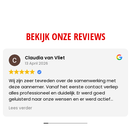
BEKIJK ONZE REVIEWS
Claudia van Vliet
13 April 2026
Wij zijn zeer tevreden over de samenwerking met
deze aannemer. Vanaf het eerste contact verliep
alles professioneel en duidelijk. Er werd goed
geluisterd naar onze wensen en er werd actief
meegedacht over praktische oplossingen.
Lees verder
De werkzaamheden zijn vakkundig en met oog voor
detail uitgevoerd. Daarnaast werd de planning
netjes nageleefd en was de communicatie