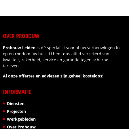
gedurende het hele project transparant en prettig.
Eventuele vragen werden snel beantwoord en
afspraken werden nagekomen.
Wat ik vooral waardeer, is de betrouwbaarheid en
OVER PROBOUW
het gevoel dat je als klant centraal staat. Wij zijn
zeer tevreden over het eindresultaat.
Probouw Leiden
is dé specialist voor al uw verbouwingen in,
Ik kan deze aannemer dan ook van harte
op en rondom uw huis. U bent dus altijd verzekerd van
aanbevelen aan iedereen die op zoek is naar
kwaliteit, zekerheid, service en garantie tegen scherpe
kwaliteit, vakmanschap en een fijne samenwerking.
tarieven.
Al onze offertes en adviezen zijn geheel kosteloos!
INFORMATIE
Diensten
Projecten
Werkgebieden
Over Probouw